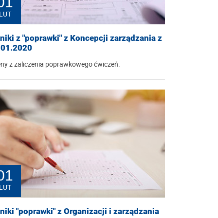
01
LUT
iki z "poprawki" z Koncepcji zarządzania z
.01.2020
ny z zaliczenia poprawkowego ćwiczeń.
01
LUT
iki "poprawki" z Organizacji i zarządzania