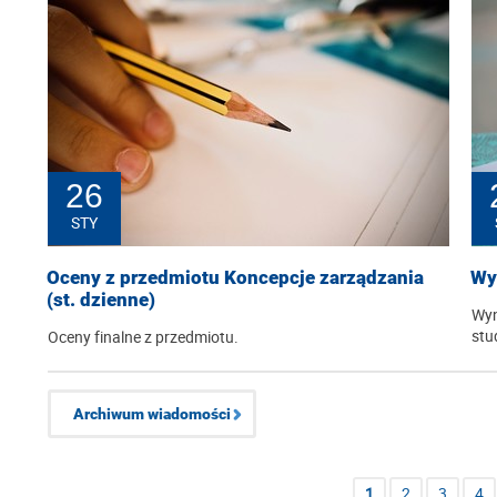
26
STY
Oceny z przedmiotu Koncepcje zarządzania
Wy
(st. dzienne)
Wyn
stu
Oceny finalne z przedmiotu.
Archiwum wiadomości
1
2
3
4