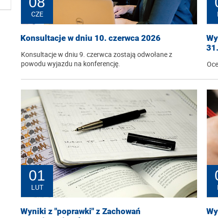
08
CZE
Konsultacje w dniu 10. czerwca 2026
Wyn
31
Konsultacje w dniu 9. czerwca zostają odwołane z
powodu wyjazdu na konferencję.
Oce
01
LUT
Wyniki z "poprawki" z Zachowań
Wyn