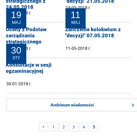
strategicznego z
"decyzji" 21.05.2018
24.05.2018
24-05-2018 r.
24-05-2018 r.
19
11
MAJ
MAJ
Oceny z Podstaw
Zaliczenie kolokwium z
zarządzania
"decyzji" 07.05.2018
strategicznego
19-05-2018 r.
30
11-05-2018 r.
STY
Konsultacje w sesji
egzaminacyjnej
30-01-2018 r.
Archiwum wiadomości
1
2
3
4
5