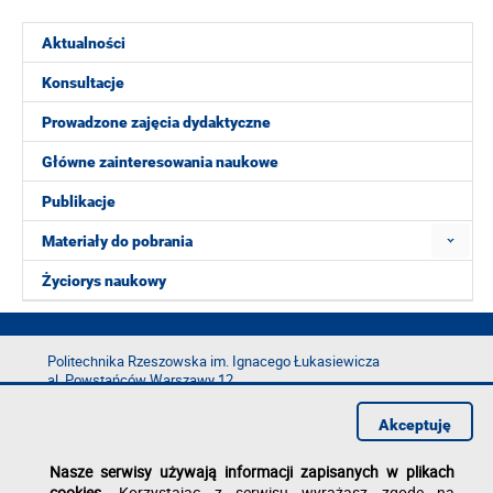
Aktualności
Konsultacje
Prowadzone zajęcia dydaktyczne
Główne zainteresowania naukowe
Publikacje
Materiały do pobrania
Życiorys naukowy
Politechnika Rzeszowska im. Ignacego Łukasiewicza
al. Powstańców Warszawy 12
35-029 Rzeszów
Akceptuję
tel.: +48 17 865 11 00
fax: +48 17 854 12 60
Nasze serwisy używają informacji zapisanych w plikach
e-mail:
kancelaria@prz.edu.pl
cookies
. Korzystając z serwisu wyrażasz zgodę na