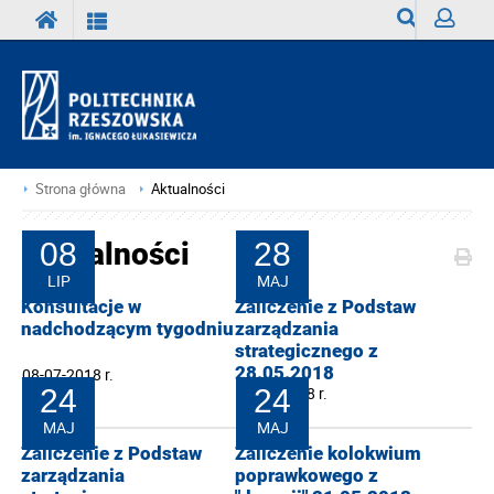
Wyszukiwark
Zaloguj
Strona główna
Aktualności
Aktualności
08
28
LIP
MAJ
Konsultacje w
Zaliczenie z Podstaw
nadchodzącym tygodniu
zarządzania
strategicznego z
28.05.2018
08-07-2018 r.
24
28-05-2018 r.
24
MAJ
MAJ
Zaliczenie z Podstaw
Zaliczenie kolokwium
zarządzania
poprawkowego z